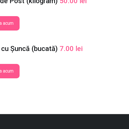
 de Post (kilogram)
50.00
lei
a acum
 cu Șuncă (bucată)
7.00
lei
a acum