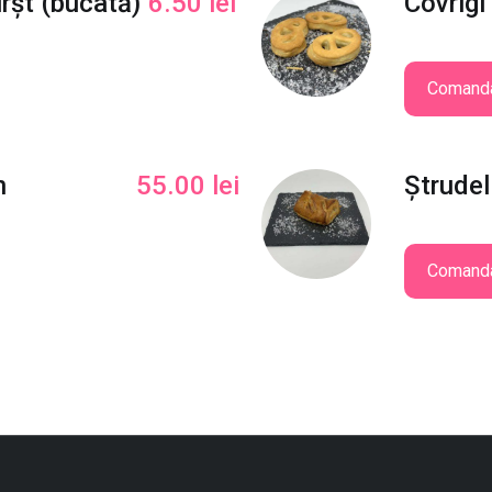
rșt (bucată)
6.50
lei
Covrigi
Comand
n
55.00
lei
Ștrudel
Comand