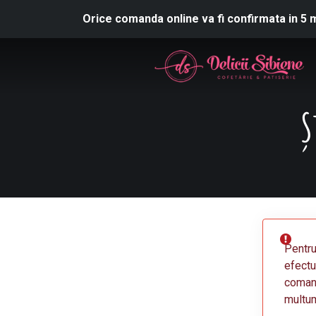
Orice comanda online va fi confirmata in 5 
Ș
Pentru
efectu
comand
multu