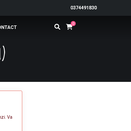
0374491830
0
ONTACT
m)
nzi. Va