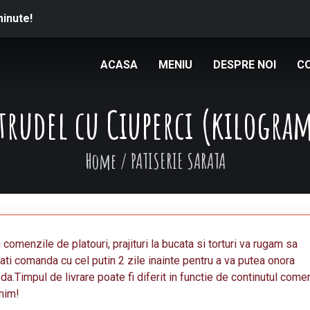
minute!
ACASA
MENIU
DESPRE NOI
C
trudel cu Ciuperci (kilogra
Home
/
PATISERIE SARATA
 comenzile de platouri, prajituri la bucata si torturi va rugam sa
ati comanda cu cel putin 2 zile inainte pentru a va putea onora
a.Timpul de livrare poate fi diferit in functie de continutul come
mim!