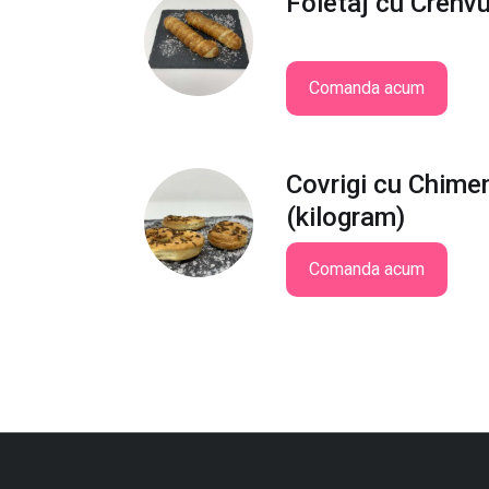
Foietaj cu Crenvu
Comanda acum
Covrigi cu Chime
(kilogram)
Comanda acum