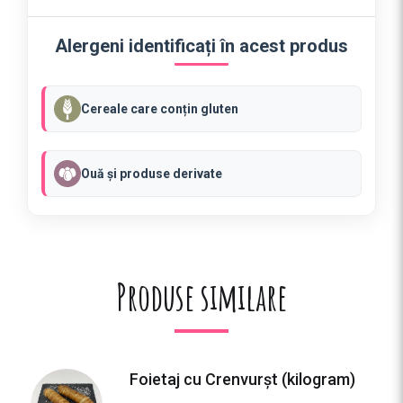
r
u
Alergeni identificați în acest produs
d
e
l
Cereale care conțin gluten
c
u
C
Ouă și produse derivate
i
u
p
e
r
Produse similare
c
i
(
b
u
Foietaj cu Crenvurșt (kilogram)
c