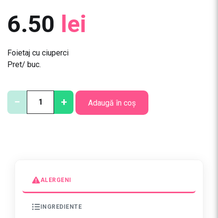
6.50
lei
Foietaj cu ciuperci
Pret/ buc.
C
−
+
Adaugă în coș
a
n
t
i
t
a
t
ALERGENI
e
Ș
INGREDIENTE
t