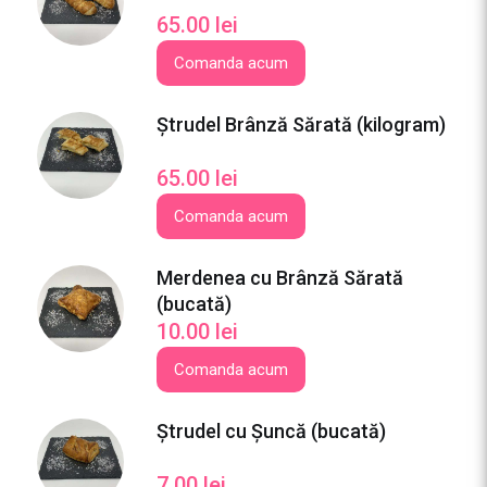
a
65.00
lei
t
Comanda acum
ă
)
Ștrudel Brânză Sărată (kilogram)
65.00
lei
Comanda acum
Merdenea cu Brânză Sărată
(bucată)
10.00
lei
Comanda acum
Ștrudel cu Șuncă (bucată)
7.00
lei