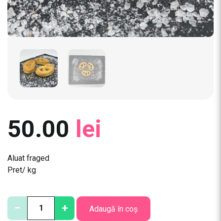
50.00
lei
Aluat fraged
Pret/ kg
C
−
+
Adaugă în coș
a