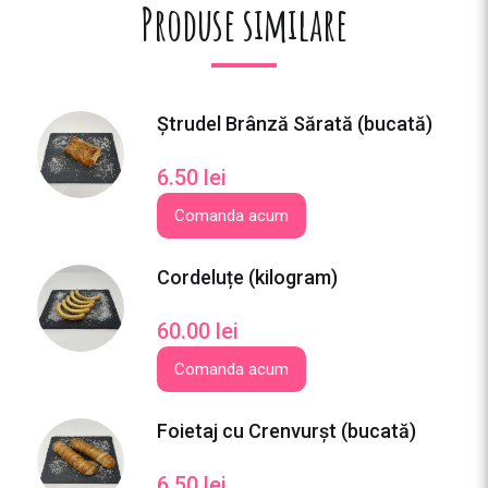
Produse similare
t
(
k
i
l
Ștrudel Brânză Sărată (bucată)
o
g
6.50
lei
r
Comanda acum
a
m
Cordeluțe (kilogram)
)
60.00
lei
Comanda acum
Foietaj cu Crenvurșt (bucată)
6.50
lei