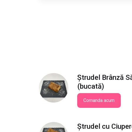
Ștrudel Brânză S
(bucată)
Comanda acum
Ștrudel cu Ciuper