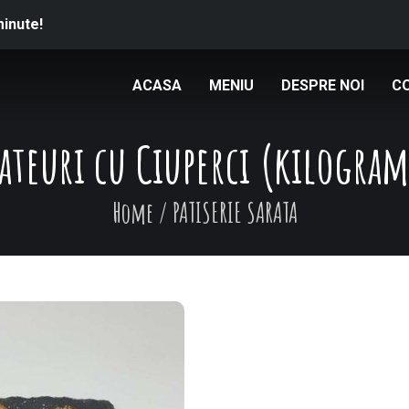
minute!
ACASA
MENIU
DESPRE NOI
C
ateuri cu Ciuperci (kilogra
Home
/
PATISERIE SARATA