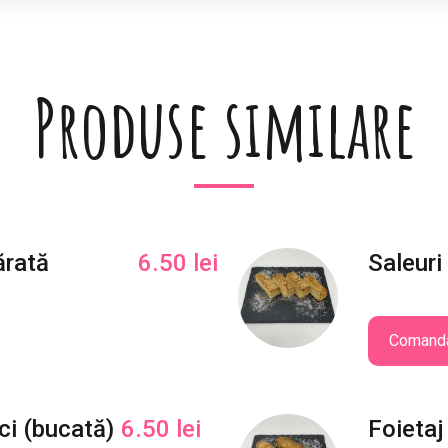
(
k
i
Produse similare
l
o
g
r
a
m
)
ărată
6.50
lei
Saleuri
Comand
ci (bucată)
6.50
lei
Foietaj