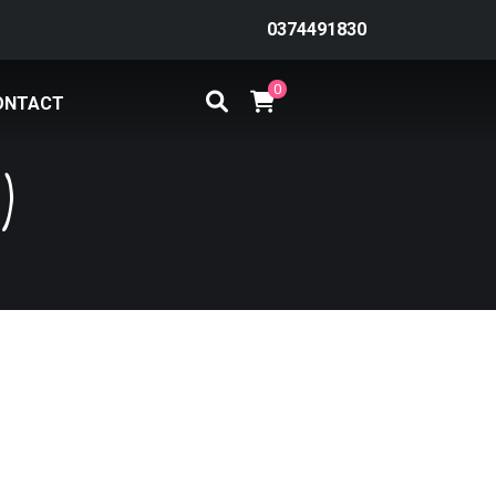
0374491830
0
ONTACT
m)