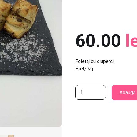
60.00
l
Foietaj cu ciuperci
Pret/ kg
C
Adaugă 
a
n
t
i
t
a