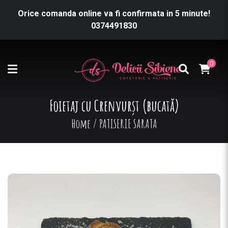
Orice comanda online va fi confirmata in 5 minute!
0374491830
0
Foietaj cu Crenvurșt (bucată)
Home
/
PATISERIE SARATA