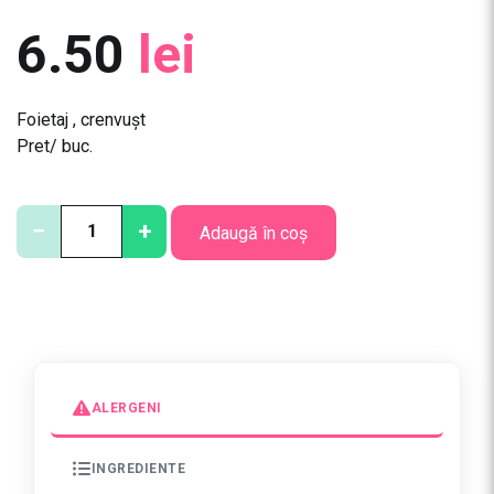
6.50
lei
Foietaj , crenvușt
Pret/ buc.
C
−
+
Adaugă în coș
a
n
t
i
t
a
t
ALERGENI
e
F
INGREDIENTE
o