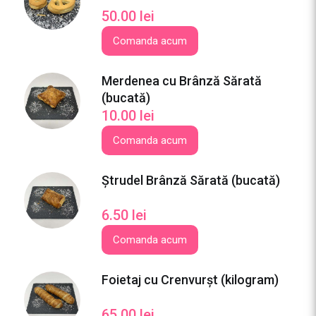
c
50.00
lei
a
Comanda acum
t
ă
Merdenea cu Brânză Sărată
)
(bucată)
10.00
lei
Comanda acum
Ștrudel Brânză Sărată (bucată)
6.50
lei
Comanda acum
Foietaj cu Crenvurșt (kilogram)
65.00
lei