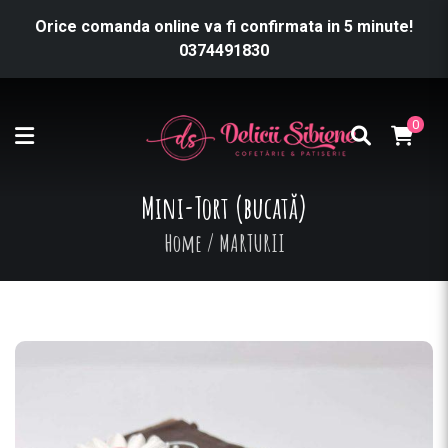
Orice comanda online va fi confirmata in 5 minute!
0374491830
0
Mini-Tort (bucată)
Home
/
MARTURII