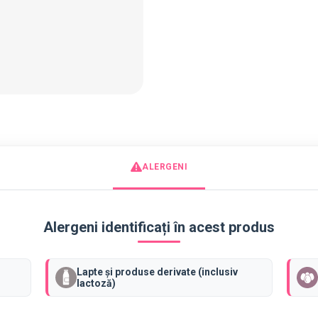
t
i
t
a
t
e
M
i
n
i
ALERGENI
-
D
e
Alergeni identificați în acest produs
l
i
c
Lapte și produse derivate (inclusiv
i
lactoză)
i
(