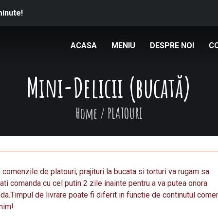
minute!
ACASA
MENIU
DESPRE NOI
C
Mini-Delicii (bucată)
Home
/
PLATOURI
 comenzile de platouri, prajituri la bucata si torturi va rugam sa
ati comanda cu cel putin 2 zile inainte pentru a va putea onora
a.Timpul de livrare poate fi diferit in functie de continutul come
mim!