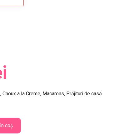
ei
ă, Choux a la Creme, Macarons, Prăjituri de casă
în coș