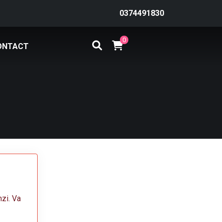
0374491830
0
ONTACT
nzi. Va