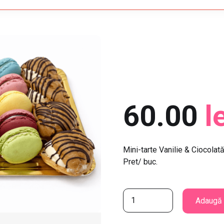
60.00
l
Mini-tarte Vanilie & Ciocolat
Pret/ buc.
C
Adaugă 
a
n