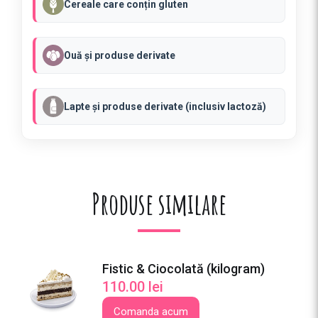
Cereale care conțin gluten
o
n
e
Ouă și produse derivate
&
C
i
Lapte și produse derivate (inclusiv lactoză)
o
c
o
l
a
Produse similare
t
ă
(
k
i
Fistic & Ciocolată (kilogram)
l
110.00
lei
o
Comanda acum