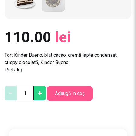
110.00
lei
Tort Kinder Bueno: blat cacao, cremă lapte condensat,
crispy ciocolată, Kinder Bueno
Pret/ kg
C
−
+
Adaugă în coș
a
n
t
i
t
a