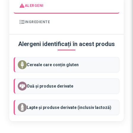
t
ALERGENI
e
K
INGREDIENTE
i
n
d
Alergeni identificați în acest produs
e
r
B
Cereale care conțin gluten
u
e
n
Ouă și produse derivate
o
(
k
Lapte și produse derivate (inclusiv lactoză)
i
l
o
g