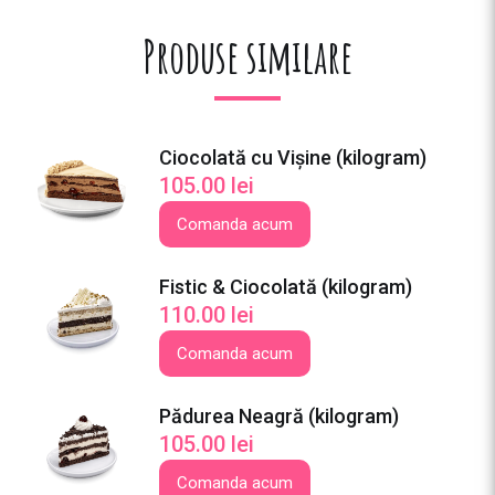
r
Produse similare
a
m
)
Ciocolată cu Vișine (kilogram)
105.00
lei
Comanda acum
Fistic & Ciocolată (kilogram)
110.00
lei
Comanda acum
Pădurea Neagră (kilogram)
105.00
lei
Comanda acum