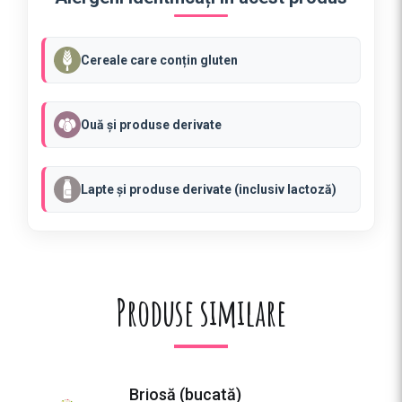
i
o
a
Cereale care conțin gluten
r
e
(
Ouă și produse derivate
b
u
c
Lapte și produse derivate (inclusiv lactoză)
a
t
ă
)
Produse similare
Briosă (bucată)