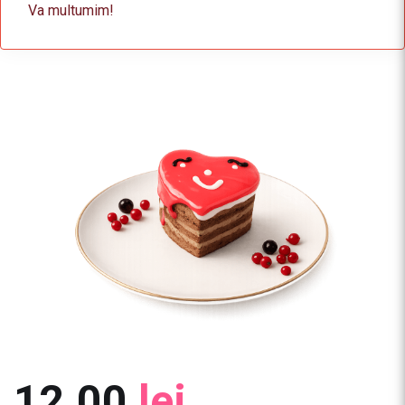
Va multumim!
12.00
lei