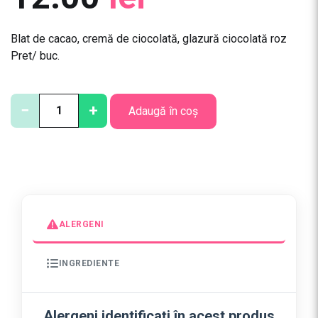
Blat de cacao, cremă de ciocolată, glazură ciocolată roz
Pret/ buc.
C
−
+
Adaugă în coș
a
n
t
i
t
a
t
ALERGENI
e
I
INGREDIENTE
n
i
m
Alergeni identificați în acest produs