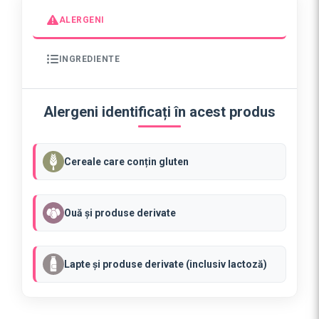
t
ALERGENI
e
F
INGREDIENTE
u
r
s
Alergeni identificați în acest produs
e
c
A
Cereale care conțin gluten
s
o
r
Ouă și produse derivate
t
a
t
Lapte și produse derivate (inclusiv lactoză)
(
5
0