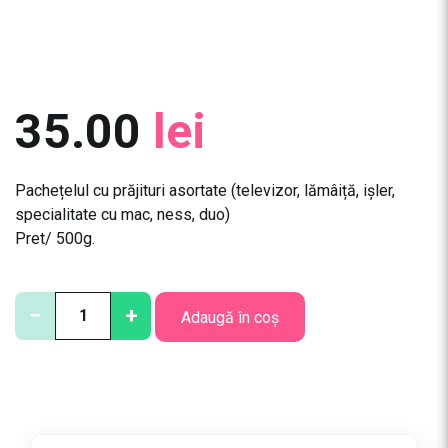
35.00
lei
Pachețelul cu prăjituri asortate (televizor, lămâiță, ișler,
specialitate cu mac, ness, duo)
Pret/ 500g.
C
−
+
Adaugă în coș
a
n
t
i
t
a