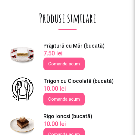
0
g
Produse similare
)
Prăjitură cu Măr (bucată)
7.50
lei
Comanda acum
Trigon cu Ciocolată (bucată)
10.00
lei
Comanda acum
Rigo Ioncsi (bucată)
10.00
lei
Comanda acum