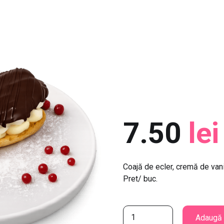
7.50
lei
Coajă de ecler, cremă de vanil
Pret/ buc.
C
Adaugă 
a