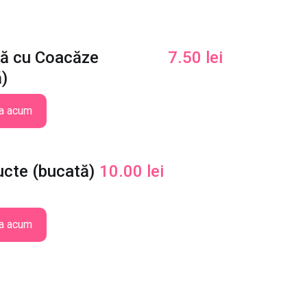
ră cu Coacăze
7.50
lei
ă)
a acum
ucte (bucată)
10.00
lei
a acum