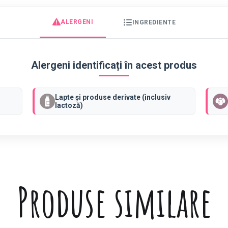
ă
)
ALERGENI
INGREDIENTE
Alergeni identificați în acest produs
Lapte și produse derivate (inclusiv
lactoză)
Produse similare