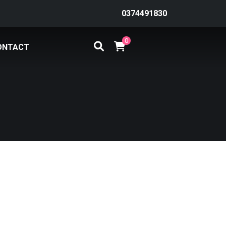
0374491830
0
ONTACT