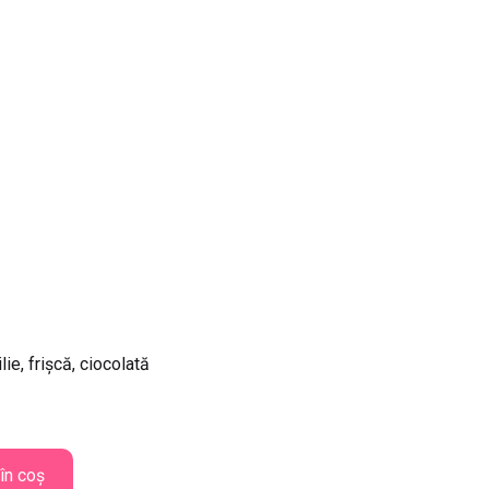
ie, frișcă, ciocolată
în coș