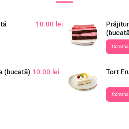
ată
10.00
lei
Prăjitu
(bucat
Comand
a (bucată)
10.00
lei
Tort Fr
Comand