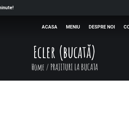
minute!
ACASA
MENIU
DESPRE NOI
C
Ecler (bucată)
Home
/
PRAJITURI LA BUCATA