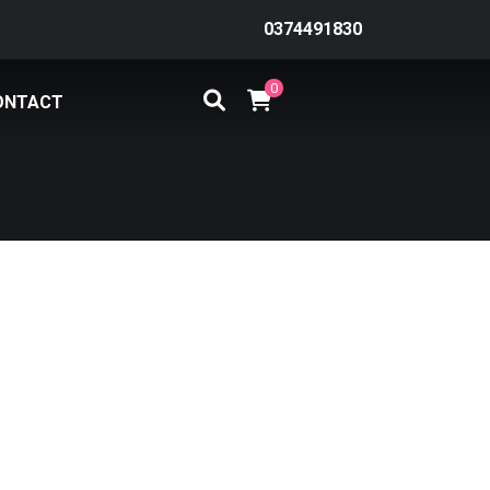
0374491830
0
ONTACT