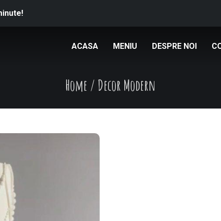
minute!
ACASA
MENIU
DESPRE NOI
C
Home
/
Decor Modern