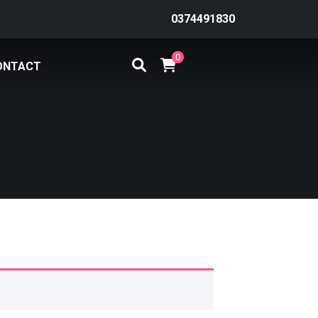
0374491830
0
ONTACT