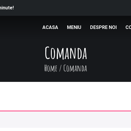
minute!
ACASA
MENIU
DESPRE NOI
C
Comanda
Home
/
Comanda